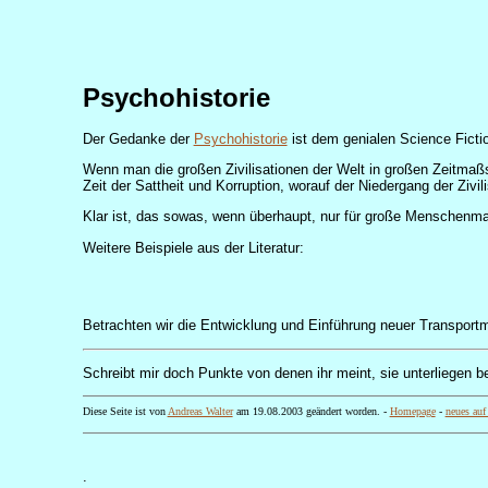
Psychohistorie
Der Gedanke der
Psychohistorie
ist dem genialen Science Ficti
Wenn man die großen Zivilisationen der Welt in großen Zeitmaß
Zeit der Sattheit und Korruption, worauf der Niedergang der Zivi
Klar ist, das sowas, wenn überhaupt, nur für große Menschenm
Weitere Beispiele aus der Literatur:
Betrachten wir die Entwicklung und Einführung neuer Transportmi
Schreibt mir doch Punkte von denen ihr meint, sie unterliegen 
Diese Seite ist von
Andreas Walter
am
19.08.2003
geändert worden. -
Homepage
-
neues auf
.