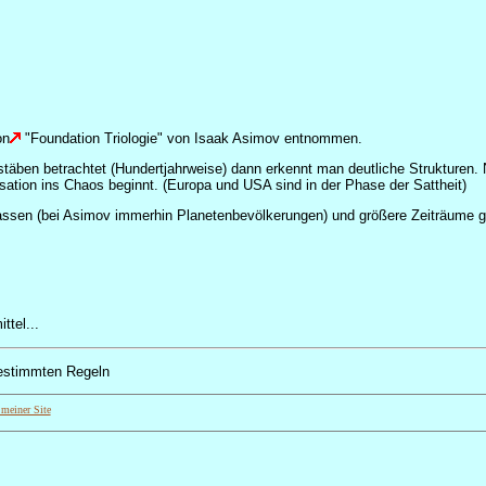
on
"Foundation Triologie" von Isaak Asimov entnommen.
stäben betrachtet (Hundertjahrweise) dann erkennt man deutliche Strukturen.
lisation ins Chaos beginnt. (Europa und USA sind in der Phase der Sattheit)
assen (bei Asimov immerhin Planetenbevölkerungen) und größere Zeiträume g
ttel...
bestimmten Regeln
 meiner Site